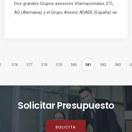
Dos grandes Grupos asesores Internacionales, ETL
AG (Alemania) y el Grupo Asesor ADADE (España) se
...
2
376
377
378
379
380
381
382
383
3
Solicitar Presupuesto
SOLICITA