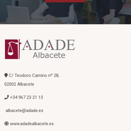
C/ Teodoro Camino nº 28,
02002 Albacete
+34 967 23 21 13
albacete@adade.es
www.adadealbacete.es